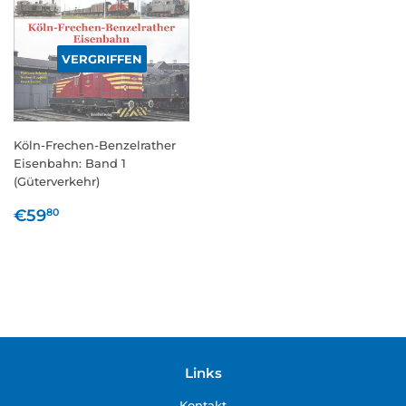
VERGRIFFEN
Köln-Frechen-Benzelrather
Eisenbahn: Band 1
(Güterverkehr)
Normaler
€59,80
€59
80
Preis
Links
Kontakt