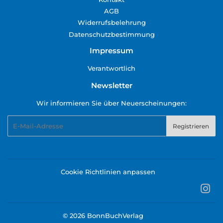
AGB
Widerrufsbelehrung
Datenschutzbestimmung
Impressum
Verantwortlich
Newsletter
Wir informieren Sie über Neuerscheinungen:
E-
Registrieren
Mail
Cookie Richtlinien anpassen
Ins
© 2026
BonnBuchVerlag